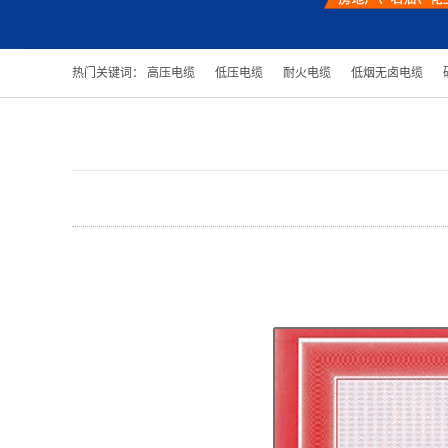
热门关键词：
高压电缆
低压电缆
耐火电缆
低烟无卤电缆