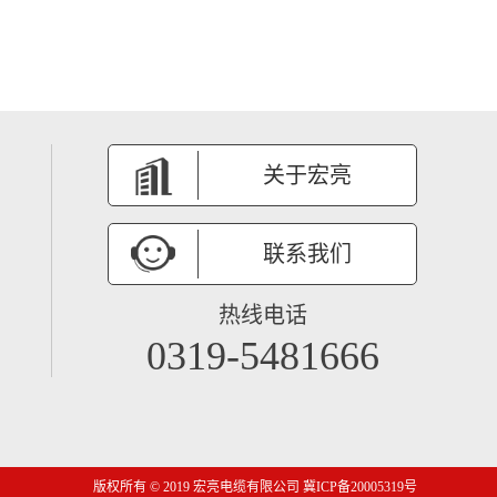
关于宏亮
联系我们
热线电话
0319-5481666
版权所有 © 2019 宏亮电缆有限公司 冀ICP备20005319号