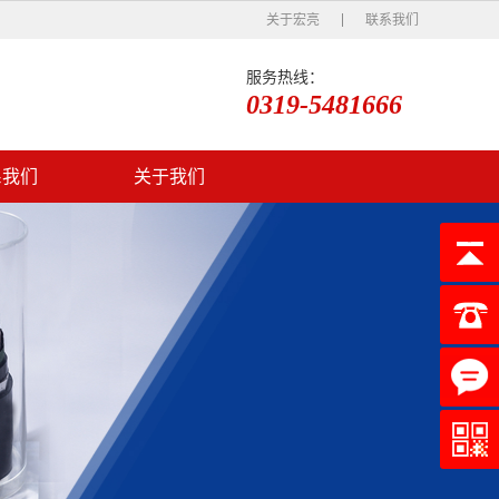
关于宏亮
联系我们
服务热线：
0319-5481666
系我们
关于我们