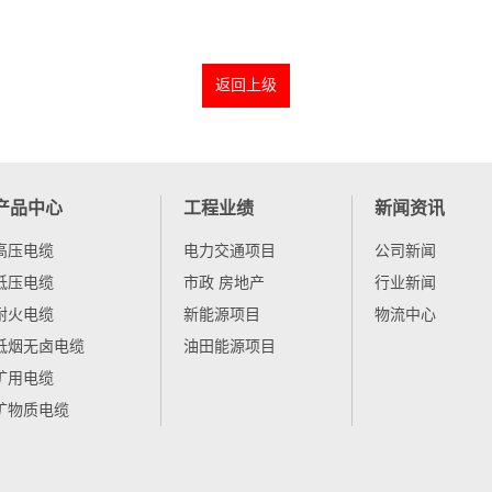
返回上级
产品中心
工程业绩
新闻资讯
高压电缆
电力交通项目
公司新闻
低压电缆
市政 房地产
行业新闻
耐火电缆
新能源项目
物流中心
低烟无卤电缆
油田能源项目
矿用电缆
矿物质电缆