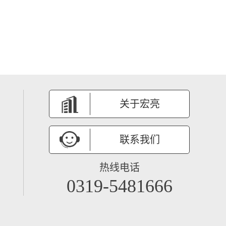
关于宏亮
联系我们
热线电话
0319-5481666