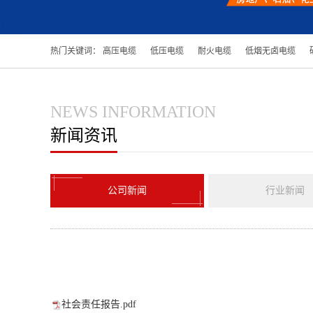
热门关键词：
高压电缆
低压电缆
耐火电缆
低烟无卤电缆
NEWS INFORMATION
新闻资讯
公司新闻
行业新闻
社会责任报告.pdf