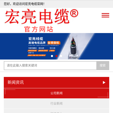
您好，欢迎访问宏亮电缆官网！
搜索
新闻资讯
公司新闻
行业新闻