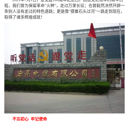
程，我们曾为保留革命“火种”，走过万里长征；也曾毅然决然开辟一
条别人没有走过的特色道路；更是靠“摸着石头过河”一路走到现在，
取得了诸多辉煌成就！
不忘初心 牢记使命