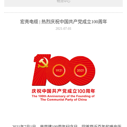
物流中心
宏亮电缆 | 热烈庆祝中国共产党成立100周年
2021-07-01
2021年7月1日，是党建100周年纪念日。回首党近百年的艰辛历