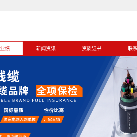
业绩
新闻资讯
资质证书
联