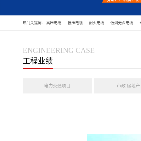
热门关键词：
高压电缆
低压电缆
耐火电缆
低烟无卤电缆
ENGINEERING CASE
工程业绩
电力交通项目
市政 房地产