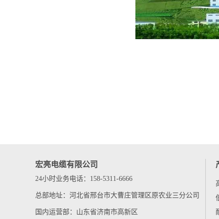
宏亮电缆有限公司
24小时业务电话：158-5311-6666
总部地址：河北省邢台市大曹庄管理区原农业三分公司
国内运营部：山东省济南市高新区