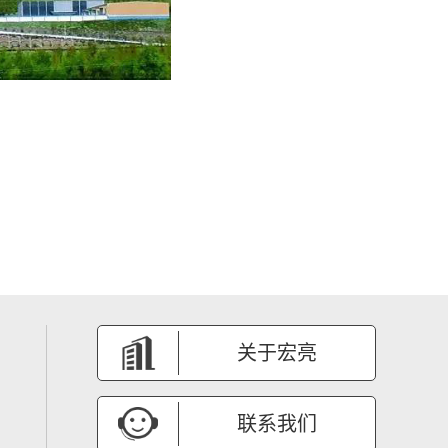
。
关于宏亮
联系我们