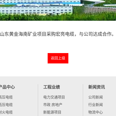
山东黄金海南矿业项目采购宏亮电缆，与公司达成合作
返回上级
产品中心
工程业绩
新闻资讯
高压电缆
电力交通项目
公司新闻
低压电缆
市政 房地产
行业新闻
耐火电缆
新能源项目
物流中心