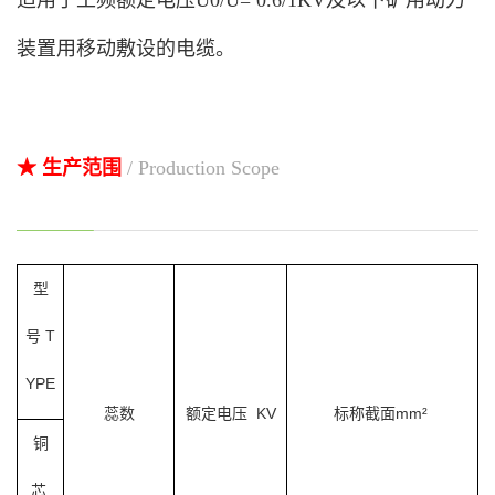
适用于工频额定电压U0/U= 0.6/1KV及以下矿用动力
装置用移动敷设的电缆。
★ 生产范围
/ Production Scope
型
号 T
YPE
蕊数
额定电压 KV
标称截面
mm²
铜
芯