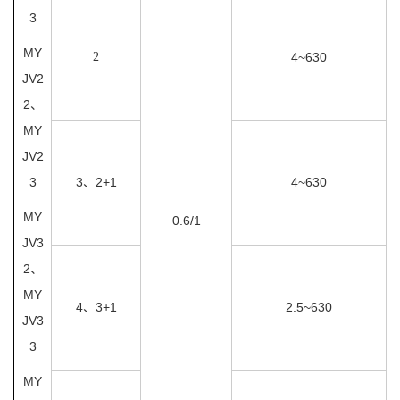
3
MY
2
4~630
JV2
2、
MY
JV2
3
3、2+1
4~630
MY
0.6/1
JV3
2、
MY
4、3+1
2.5~630
JV3
3
MY