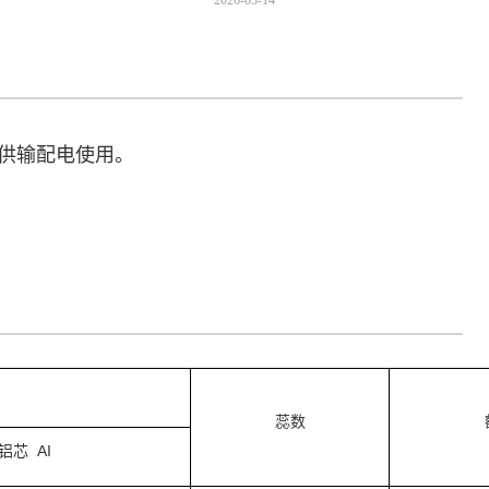
2026-03-14
，供输配电使用。
蕊数
铝芯
AI