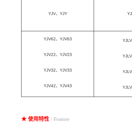
YJV、YJY
Y
YJV62、YJV63
YJL
YJV22、YJV23
YJL
YJV32、YJV33
YJL
YJV42、YJV43
YJL
★ 使用特性
/ Feature