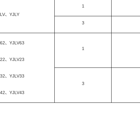
1
JLV、YJLY
3
V62、YJLV63
1
V22、YJLV23
V32、YJLV33
3
V42、YJLV43