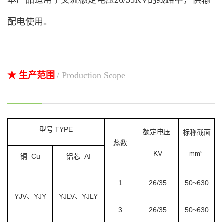
本产品适用于交流额定电压26/35KV的线路中，供输
配电使用。
★ 生产范围
/ Production Scope
型号
TYPE
额定电压
标称截面
蕊数
KV
mm²
铜 Cu
铝芯
AI
1
26/35
50~630
YJV、YJY
YJLV、YJLY
3
26/35
50~630